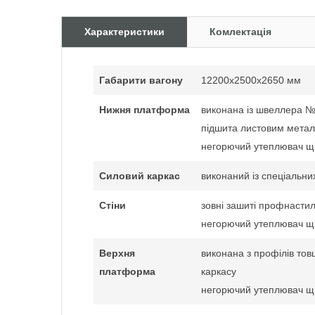
Характеристики
Комлектація
Габарити вагону
12200x2500x2650 мм
Нижня платформа
виконана із швеллера 
підшита листовим мета
негорючий утеплювач щі
Силовий каркас
виконаний із спеціальн
Стіни
зовні зашиті профнасти
негорючий утеплювач щі
Верхня
виконана з профілів то
платформа
каркасу
негорючий утеплювач щі