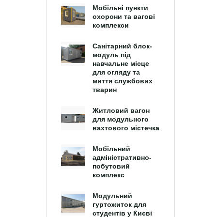
Мобільні пункти
охорони та вагові
комплекси
Санітарний блок-
модуль під
навчальне місце
для огляду та
миття службових
тварин
Житловий вагон
для модульного
вахтового містечка
Мобільний
адміністративно-
побутовий
комплекс
Модульний
гуртожиток для
студентів у Києві