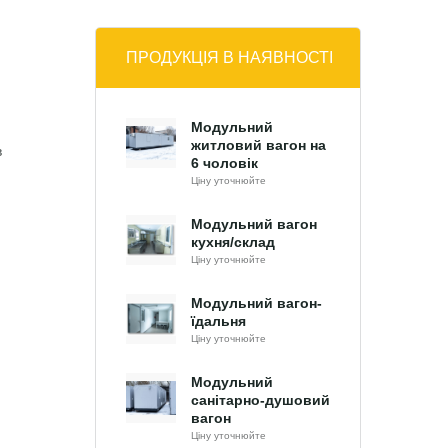
ПРОДУКЦІЯ В НАЯВНОСТІ
Модульний
житловий вагон на
в
6 чоловік
Ціну уточнюйте
Модульний вагон
кухня/склад
Ціну уточнюйте
Модульний вагон-
їдальня
Ціну уточнюйте
Модульний
санітарно-душовий
вагон
Ціну уточнюйте