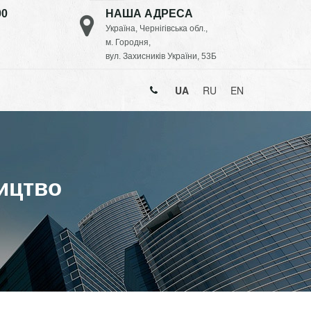
00
НАША АДРЕСА
Україна, Чернігівська обл.,
м. Городня,
вул. Захисників України, 53Б
UA
RU
EN
ицтво