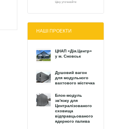
Ціну уточнюйте
НАШІ ПРОЕКТИ
ЦНАП «Дія.Центр»
у м. Сновськ
Душовий вагон
для модульного
вахтового містечка
Блок-модуль
зв'язку для
Централізованого
сховища
відправцьованого
ядерного палива