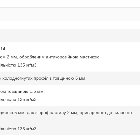
№14
лом 2 мм, обробленим антикорозійною мастикою
льністю 135 кг/м3
их холодногнутих профілів товщиною 5 мм
лом товщиною 1.5 мм
льністю 135 кг/м3
вщиною 5 мм, дах з профнастилу 2 мм, привареного до силового
льністю 135 кг/м3