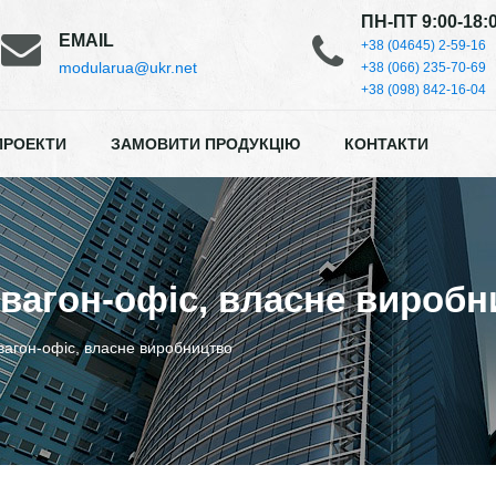
ПН-ПТ 9:00-18:
EMAIL
+38 (04645) 2-59-16
modularua@ukr.net
+38 (066) 235-70-69
+38 (098) 842-16-04
ПРОЕКТИ
ЗАМОВИТИ ПРОДУКЦІЮ
КОНТАКТИ
вагон-офіс, власне виробн
агон-офіс, власне виробництво