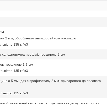
№14
лом 2 мм, обробленим антикорозійною мастикою
льністю 135 кг/м3
их холодногнутих профілів товщиною 5 мм
лом товщиною 1.5 мм
льністю 135 кг/м3
вщиною 5 мм, дах з профнастилу 2 мм, привареного до силового
льністю 135 кг/м3
жної сигналізації з можливістю підключення до пульта охорони