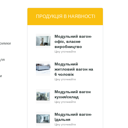
ПРОДУКЦІЯ В НАЯВНОСТІ
Модульний вагон-
офіс, власне
тримки
виробництво
Ціну уточнюйте
для
Модульний
житловий вагон на
6 чоловік
и
Ціну уточнюйте
Модульний вагон
кухня/склад
Ціну уточнюйте
Модульний вагон-
їдальня
Ціну уточнюйте