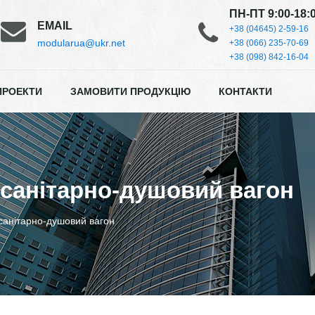
ПН-ПТ 9:00-18:
EMAIL
+38 (04645) 2-59-16
modularua@ukr.net
+38 (066) 235-70-69
+38 (098) 842-16-04
ПРОЕКТИ
ЗАМОВИТИ ПРОДУКЦІЮ
КОНТАКТИ
санітарно-душовий вагон
санітарно-душовий вагон