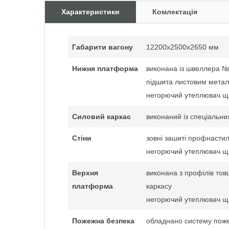
Характеристики
Комлектація
Габарити вагону
12200x2500x2650 мм
Нижня платформа
виконана із швеллера 
підшита листовим мета
негорючий утеплювач щі
Силовий каркас
виконаний із спеціальн
Стіни
зовні зашиті профнасти
негорючий утеплювач щі
Верхня
виконана з профілів то
платформа
каркасу
негорючий утеплювач щі
Пожежна безпека
обладнано систему поже