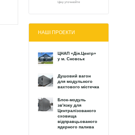
Ціну уточнюйте
НАШІ ПРОЕКТИ
ЦНАП «Дія.Центр»
у м. Сновськ
Душовий вагон
для модульного
вахтового містечка
Блок-модуль
зв'язку для
Централізованого
сховища
відправцьованого
ядерного палива