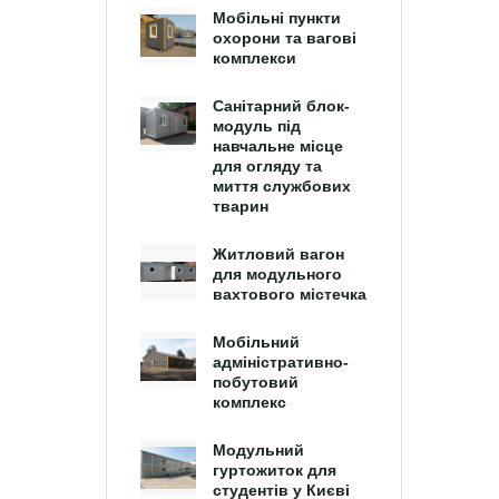
Мобільні пункти
охорони та вагові
комплекси
Санітарний блок-
модуль під
навчальне місце
для огляду та
миття службових
тварин
Житловий вагон
для модульного
вахтового містечка
Мобільний
адміністративно-
побутовий
комплекс
Модульний
гуртожиток для
студентів у Києві